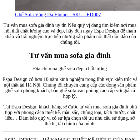
Ghế Sofa Văng Da Elnino – SKU : ED007
Tư vấn mua sofa gia đình uy tín Nếu quý vị đang tìm kiếm nơi mua
nội thất chất lượng cao và đẹp, hãy đến ngay Espa Design để tham
khảo và trải nghiệm trực tiếp những sản phẩm nội thất độc đáo của
chúng tôi.
Tư vấn mua sofa gia đình
Địa chỉ mua ghế sofa đẹp, chất lượng
Espa Design có hơn 10 năm kinh nghiệm trong lĩnh vực kiến trúc và
nội thất tại Hà Nội. Chúng tôi chuyên cung cấp các dòng sản phẩm
ghế sofa phòng khách, bàn ghế sofa văn phòng cao cấp với giá cả
hợp lý.
Tại Espa Design, khách hàng sẽ được tư vấn mua sofa gia đình phù
hợp với phong cách thiết kế, màu sắc, chủng loại, kích thước, chất
liệu… Đảm bảo quý vị có sự lựa chọn tối ưu nhu cầu sử dụng, sở
thích , tài chính của mình.
ESPA. DESIGN – HÃY MANG THIẾT KẾ RIÊNG CỦA BẠN