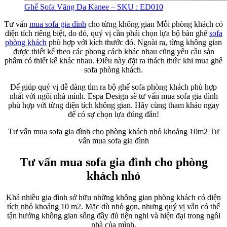
Ghế Sofa Văng Da Kanee – SKU : ED010
Tư vấn
mua sofa gia đình
cho từng không gian Mỗi phòng khách có
diện tích riêng biệt, do đó, quý vị cần phải chọn lựa bộ bàn ghế
sofa
phòng khách
phù hợp với kích thước đó. Ngoài ra, từng không gian
được thiết kế theo các phong cách khác nhau cũng yêu cầu sản
phẩm có thiết kế khác nhau. Điều này đặt ra thách thức khi mua ghế
sofa phòng khách.
Để giúp quý vị dễ dàng tìm ra bộ ghế sofa phòng khách phù hợp
nhất với ngôi nhà mình. Espa Design sẽ tư vấn mua sofa gia đình
phù hợp với từng diện tích không gian. Hãy cùng tham khảo ngay
để có sự chọn lựa đúng đắn!
Tư vấn mua sofa gia đình cho phòng khách nhỏ khoảng 10m2 Tư
vấn mua sofa gia đình
Tư vấn mua sofa gia đình cho phòng
khách nhỏ
Khá nhiều gia đình sở hữu những không gian phòng khách có diện
tích nhỏ khoảng 10 m2. Mặc dù nhỏ gọn, nhưng quý vị vẫn có thể
tận hưởng không gian sống đầy đủ tiện nghi và hiện đại trong ngôi
nhà của mình.