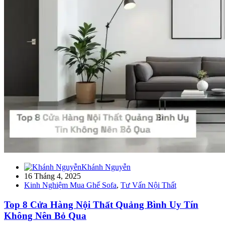
Khánh Nguyễn
16 Tháng 4, 2025
Kinh Nghiệm Mua Ghế Sofa
,
Tư Vấn Nội Thất
Top 8 Cửa Hàng Nội Thất Quảng Bình Uy Tín
Không Nên Bỏ Qua