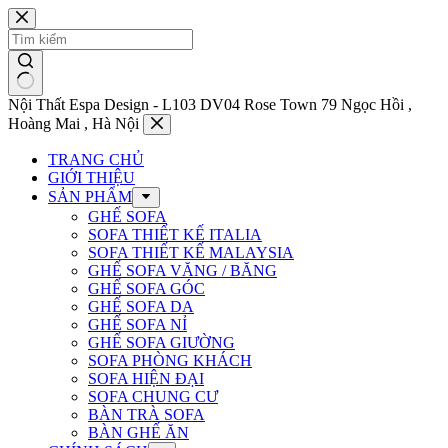
Chuyển
đến
phần
nội
dung
Nội Thất Espa Design - L103 DV04 Rose Town 79 Ngọc Hồi ,
Hoàng Mai , Hà Nội
TRANG CHỦ
GIỚI THIỆU
SẢN PHẨM
GHẾ SOFA
SOFA THIẾT KẾ ITALIA
SOFA THIẾT KẾ MALAYSIA
GHẾ SOFA VĂNG / BĂNG
GHẾ SOFA GÓC
GHẾ SOFA DA
GHẾ SOFA NỈ
GHẾ SOFA GIƯỜNG
SOFA PHÒNG KHÁCH
SOFA HIỆN ĐẠI
SOFA CHUNG CƯ
BÀN TRÀ SOFA
BÀN GHẾ ĂN