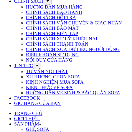
CHÍNH SÁCH
HƯỚNG DẪN MUA HÀNG
CHÍNH SÁCH BẢO HÀNH
CHÍNH SÁCH ĐỔI TRẢ
CHÍNH SÁCH VẬN CHUYỂN & GIAO NHẬN
CHÍNH SÁCH BẢO MẬT
CHÍNH SÁCH BIÊN TẬP
CHÍNH SÁCH XỬ LÝ KHIẾU NẠI
CHÍNH SÁCH THANH TOÁN
CHÍNH SÁCH XOÁ DỮ LIỆU NGƯỜI DÙNG
ĐIỀU KHOẢN SỬ DỤNG
NỘI QUY CỬA HÀNG
TIN TỨC
TƯ VẤN NỘI THẤT
XU HƯỚNG CHỌN SOFA
KINH NGHIỆM MUA SOFA
KIẾN THỨC VỀ SOFA
HƯỚNG DẪN VỆ SINH & BẢO QUẢN SOFA
FACEBOOK
GIỎ HÀNG CỦA BẠN
TRANG CHỦ
GIỚI THIỆU
SẢN PHẨM
GHẾ SOFA