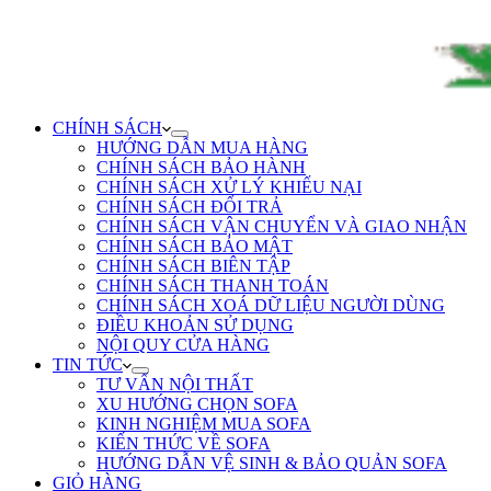
CHÍNH SÁCH
HƯỚNG DẪN MUA HÀNG
CHÍNH SÁCH BẢO HÀNH
CHÍNH SÁCH XỬ LÝ KHIẾU NẠI
CHÍNH SÁCH ĐỔI TRẢ
CHÍNH SÁCH VẬN CHUYỂN VÀ GIAO NHẬN
CHÍNH SÁCH BẢO MẬT
CHÍNH SÁCH BIÊN TẬP
CHÍNH SÁCH THANH TOÁN
CHÍNH SÁCH XOÁ DỮ LIỆU NGƯỜI DÙNG
ĐIỀU KHOẢN SỬ DỤNG
NỘI QUY CỬA HÀNG
TIN TỨC
TƯ VẤN NỘI THẤT
XU HƯỚNG CHỌN SOFA
KINH NGHIỆM MUA SOFA
KIẾN THỨC VỀ SOFA
HƯỚNG DẪN VỆ SINH & BẢO QUẢN SOFA
GIỎ HÀNG