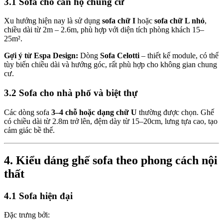
3.1 Sofa cho căn hộ chung cư
Xu hướng hiện nay là sử dụng
sofa chữ I
hoặc
sofa chữ L nhỏ
,
chiều dài từ 2m – 2.6m, phù hợp với diện tích phòng khách 15–
25m².
Gợi ý từ Espa Design:
Dòng
Sofa Celotti
– thiết kế module, có thể
tùy biến chiều dài và hướng góc, rất phù hợp cho không gian chung
cư.
3.2 Sofa cho nhà phố và biệt thự
Các dòng sofa
3–4 chỗ hoặc dạng chữ U
thường được chọn. Ghế
có chiều dài từ 2.8m trở lên, đệm dày từ 15–20cm, lưng tựa cao, tạo
cảm giác bề thế.
4. Kiểu dáng ghế sofa theo phong cách nội
thất
4.1 Sofa hiện đại
Đặc trưng bởi: