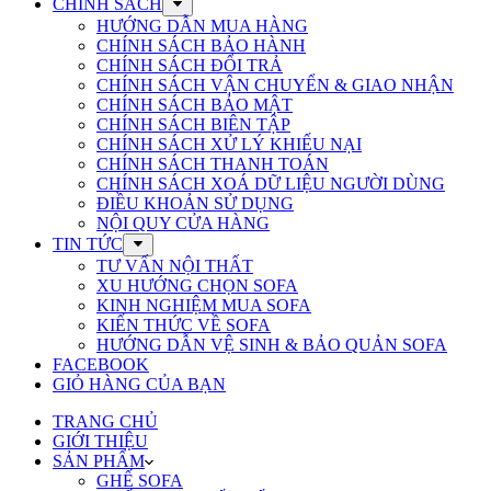
CHÍNH SÁCH
HƯỚNG DẪN MUA HÀNG
CHÍNH SÁCH BẢO HÀNH
CHÍNH SÁCH ĐỔI TRẢ
CHÍNH SÁCH VẬN CHUYỂN & GIAO NHẬN
CHÍNH SÁCH BẢO MẬT
CHÍNH SÁCH BIÊN TẬP
CHÍNH SÁCH XỬ LÝ KHIẾU NẠI
CHÍNH SÁCH THANH TOÁN
CHÍNH SÁCH XOÁ DỮ LIỆU NGƯỜI DÙNG
ĐIỀU KHOẢN SỬ DỤNG
NỘI QUY CỬA HÀNG
TIN TỨC
TƯ VẤN NỘI THẤT
XU HƯỚNG CHỌN SOFA
KINH NGHIỆM MUA SOFA
KIẾN THỨC VỀ SOFA
HƯỚNG DẪN VỆ SINH & BẢO QUẢN SOFA
FACEBOOK
GIỎ HÀNG CỦA BẠN
TRANG CHỦ
GIỚI THIỆU
SẢN PHẨM
GHẾ SOFA