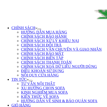
CHÍNH SÁCH
HƯỚNG DẪN MUA HÀNG
CHÍNH SÁCH BẢO HÀNH
CHÍNH SÁCH XỬ LÝ KHIẾU NẠI
CHÍNH SÁCH ĐỔI TRẢ
CHÍNH SÁCH VẬN CHUYỂN VÀ GIAO NHẬN
CHÍNH SÁCH BẢO MẬT
CHÍNH SÁCH BIÊN TẬP
CHÍNH SÁCH THANH TOÁN
CHÍNH SÁCH XOÁ DỮ LIỆU NGƯỜI DÙNG
ĐIỀU KHOẢN SỬ DỤNG
NỘI QUY CỬA HÀNG
TIN TỨC
TƯ VẤN NỘI THẤT
XU HƯỚNG CHỌN SOFA
KINH NGHIỆM MUA SOFA
KIẾN THỨC VỀ SOFA
HƯỚNG DẪN VỆ SINH & BẢO QUẢN SOFA
GIỎ HÀNG