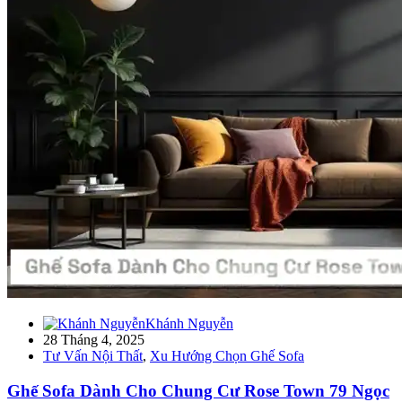
Khánh Nguyễn
28 Tháng 4, 2025
Tư Vấn Nội Thất
,
Xu Hướng Chọn Ghế Sofa
Ghế Sofa Dành Cho Chung Cư Rose Town 79 Ngọc