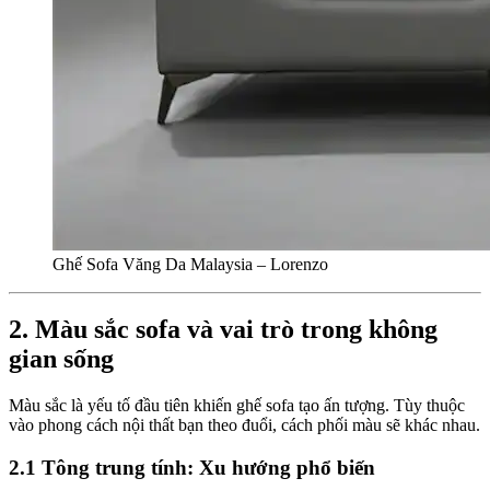
Ghế Sofa Văng Da Malaysia – Lorenzo
2. Màu sắc sofa và vai trò trong không
gian sống
Màu sắc là yếu tố đầu tiên khiến ghế sofa tạo ấn tượng. Tùy thuộc
vào phong cách nội thất bạn theo đuổi, cách phối màu sẽ khác nhau.
2.1 Tông trung tính: Xu hướng phổ biến