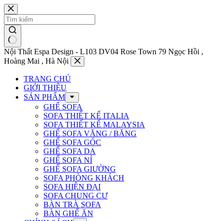
Chuyển
đến
phần
nội
dung
Nội Thất Espa Design - L103 DV04 Rose Town 79 Ngọc Hồi ,
Hoàng Mai , Hà Nội
TRANG CHỦ
GIỚI THIỆU
SẢN PHẨM
GHẾ SOFA
SOFA THIẾT KẾ ITALIA
SOFA THIẾT KẾ MALAYSIA
GHẾ SOFA VĂNG / BĂNG
GHẾ SOFA GÓC
GHẾ SOFA DA
GHẾ SOFA NỈ
GHẾ SOFA GIƯỜNG
SOFA PHÒNG KHÁCH
SOFA HIỆN ĐẠI
SOFA CHUNG CƯ
BÀN TRÀ SOFA
BÀN GHẾ ĂN