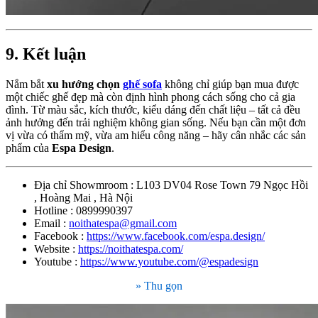
9. Kết luận
Nắm bắt
xu hướng chọn
ghế sofa
không chỉ giúp bạn mua được
một chiếc ghế đẹp mà còn định hình phong cách sống cho cả gia
đình. Từ màu sắc, kích thước, kiểu dáng đến chất liệu – tất cả đều
ảnh hưởng đến trải nghiệm không gian sống. Nếu bạn cần một đơn
vị vừa có thẩm mỹ, vừa am hiểu công năng – hãy cân nhắc các sản
phẩm của
Espa Design
.
Địa chỉ Showmroom : L103 DV04 Rose Town 79 Ngọc Hồi
, Hoàng Mai , Hà Nội
Hotline : 0899990397
Email :
noithatespa@gmail.com
Facebook :
https://www.facebook.com/espa.design/
Website :
https://noithatespa.com/
Youtube :
https://www.youtube.com/@espadesign
» Thu gọn