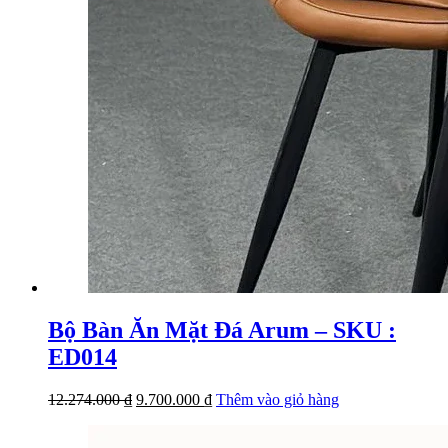
Bộ Bàn Ăn Mặt Đá Arum – SKU :
ED014
Giá
Giá
12.274.000
₫
9.700.000
₫
Thêm vào giỏ hàng
gốc
hiện
là:
tại