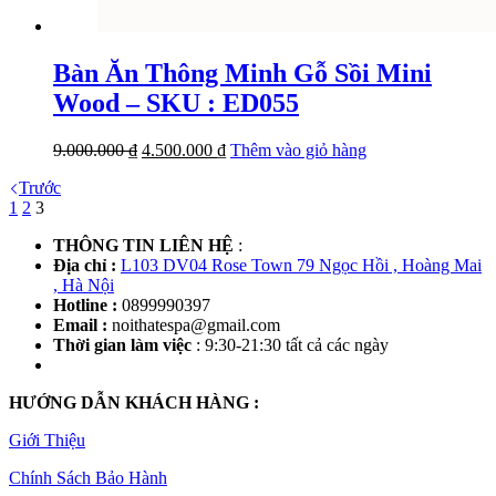
Bàn Ăn Thông Minh Gỗ Sồi Mini
Wood – SKU : ED055
Giá
Giá
9.000.000
₫
4.500.000
₫
Thêm vào giỏ hàng
gốc
hiện
Trước
là:
tại
1
2
3
9.000.000 ₫.
là:
4.500.000 ₫.
THÔNG TIN LIÊN HỆ
:
Địa chỉ :
L103 DV04 Rose Town 79 Ngọc Hồi , Hoàng Mai
, Hà Nội
Hotline :
0899990397
Email :
noithatespa@gmail.com
Thời gian làm việc
: 9:30-21:30 tất cả các ngày
HƯỚNG DẪN KHÁCH HÀNG :
Giới Thiệu
Chính Sách Bảo Hành