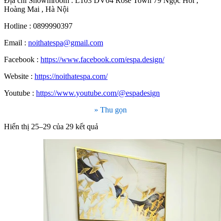
Địa chỉ Showmroom : L103 DV04 Rose Town 79 Ngọc Hồi ,
Hoàng Mai , Hà Nội
Hotline : 0899990397
Email :
noithatespa@gmail.com
Facebook :
https://www.facebook.com/espa.design/
Website :
https://noithatespa.com/
Youtube :
https://www.youtube.com/@espadesign
» Thu gọn
Đã
Hiển thị 25–29 của 29 kết quả
sắp
xếp
theo
giá:
cao
đến
thấp