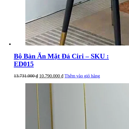
Bộ Bàn Ăn Mặt Đá Ciri – SKU :
ED015
Giá
Giá
13.731.000
₫
10.790.000
₫
Thêm vào giỏ hàng
gốc
hiện
là:
tại
13.731.000 ₫.
là:
10.790.000 ₫.