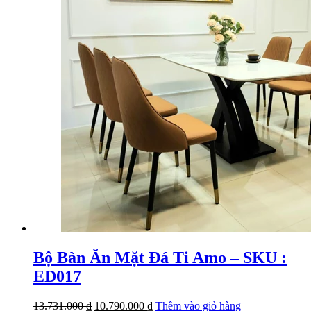
Bộ Bàn Ăn Mặt Đá Ti Amo – SKU :
ED017
Giá
Giá
13.731.000
₫
10.790.000
₫
Thêm vào giỏ hàng