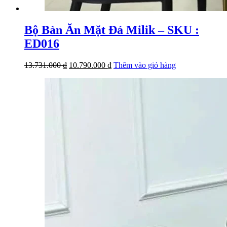
Bộ Bàn Ăn Mặt Đá Milik – SKU :
ED016
Giá
Giá
13.731.000
₫
10.790.000
₫
Thêm vào giỏ hàng
gốc
hiện
là:
tại
13.731.000 ₫.
là:
10.790.000 ₫.