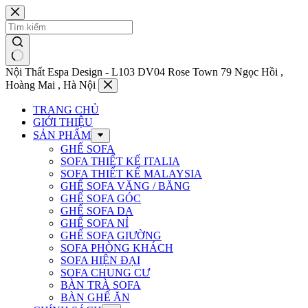
Chuyển
đến
phần
nội
dung
Nội Thất Espa Design - L103 DV04 Rose Town 79 Ngọc Hồi ,
Hoàng Mai , Hà Nội
TRANG CHỦ
GIỚI THIỆU
SẢN PHẨM
GHẾ SOFA
SOFA THIẾT KẾ ITALIA
SOFA THIẾT KẾ MALAYSIA
GHẾ SOFA VĂNG / BĂNG
GHẾ SOFA GÓC
GHẾ SOFA DA
GHẾ SOFA NỈ
GHẾ SOFA GIƯỜNG
SOFA PHÒNG KHÁCH
SOFA HIỆN ĐẠI
SOFA CHUNG CƯ
BÀN TRÀ SOFA
BÀN GHẾ ĂN