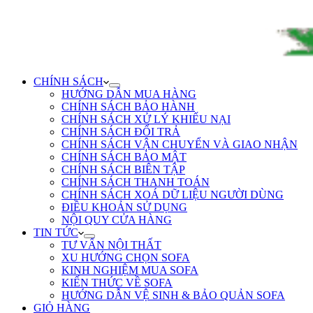
CHÍNH SÁCH
HƯỚNG DẪN MUA HÀNG
CHÍNH SÁCH BẢO HÀNH
CHÍNH SÁCH XỬ LÝ KHIẾU NẠI
CHÍNH SÁCH ĐỔI TRẢ
CHÍNH SÁCH VẬN CHUYỂN VÀ GIAO NHẬN
CHÍNH SÁCH BẢO MẬT
CHÍNH SÁCH BIÊN TẬP
CHÍNH SÁCH THANH TOÁN
CHÍNH SÁCH XOÁ DỮ LIỆU NGƯỜI DÙNG
ĐIỀU KHOẢN SỬ DỤNG
NỘI QUY CỬA HÀNG
TIN TỨC
TƯ VẤN NỘI THẤT
XU HƯỚNG CHỌN SOFA
KINH NGHIỆM MUA SOFA
KIẾN THỨC VỀ SOFA
HƯỚNG DẪN VỆ SINH & BẢO QUẢN SOFA
GIỎ HÀNG