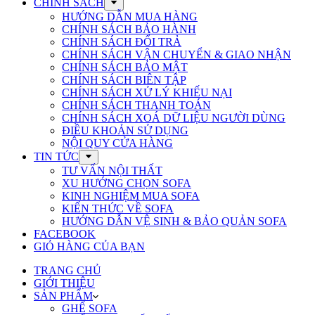
CHÍNH SÁCH
HƯỚNG DẪN MUA HÀNG
CHÍNH SÁCH BẢO HÀNH
CHÍNH SÁCH ĐỔI TRẢ
CHÍNH SÁCH VẬN CHUYỂN & GIAO NHẬN
CHÍNH SÁCH BẢO MẬT
CHÍNH SÁCH BIÊN TẬP
CHÍNH SÁCH XỬ LÝ KHIẾU NẠI
CHÍNH SÁCH THANH TOÁN
CHÍNH SÁCH XOÁ DỮ LIỆU NGƯỜI DÙNG
ĐIỀU KHOẢN SỬ DỤNG
NỘI QUY CỬA HÀNG
TIN TỨC
TƯ VẤN NỘI THẤT
XU HƯỚNG CHỌN SOFA
KINH NGHIỆM MUA SOFA
KIẾN THỨC VỀ SOFA
HƯỚNG DẪN VỆ SINH & BẢO QUẢN SOFA
FACEBOOK
GIỎ HÀNG CỦA BẠN
TRANG CHỦ
GIỚI THIỆU
SẢN PHẨM
GHẾ SOFA