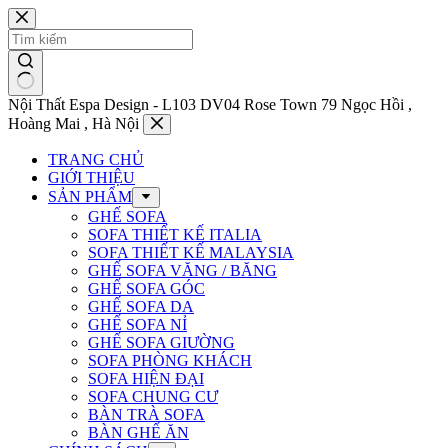
Chuyển
đến
phần
nội
dung
Nội Thất Espa Design - L103 DV04 Rose Town 79 Ngọc Hồi ,
Hoàng Mai , Hà Nội
TRANG CHỦ
GIỚI THIỆU
SẢN PHẨM
GHẾ SOFA
SOFA THIẾT KẾ ITALIA
SOFA THIẾT KẾ MALAYSIA
GHẾ SOFA VĂNG / BĂNG
GHẾ SOFA GÓC
GHẾ SOFA DA
GHẾ SOFA NỈ
GHẾ SOFA GIƯỜNG
SOFA PHÒNG KHÁCH
SOFA HIỆN ĐẠI
SOFA CHUNG CƯ
BÀN TRÀ SOFA
BÀN GHẾ ĂN