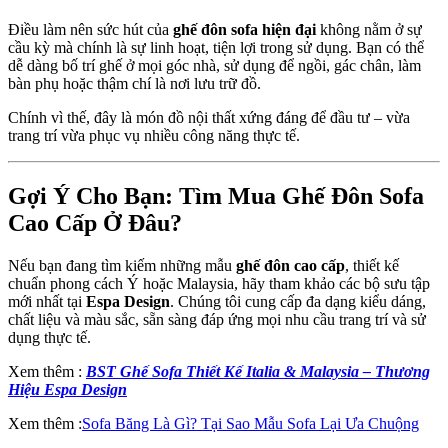
Điều làm nên sức hút của
ghế đôn sofa hiện đại
không nằm ở sự
cầu kỳ mà chính là sự linh hoạt, tiện lợi trong sử dụng. Bạn có thể
dễ dàng bố trí ghế ở mọi góc nhà, sử dụng để ngồi, gác chân, làm
bàn phụ hoặc thậm chí là nơi lưu trữ đồ.
Chính vì thế, đây là món đồ nội thất xứng đáng để đầu tư – vừa
trang trí vừa phục vụ nhiều công năng thực tế.
Gợi Ý Cho Bạn: Tìm Mua Ghế Đôn Sofa
Cao Cấp Ở Đâu?
Nếu bạn đang tìm kiếm những mẫu
ghế đôn cao cấp
, thiết kế
chuẩn phong cách Ý hoặc Malaysia, hãy tham khảo các bộ sưu tập
mới nhất tại
Espa Design
. Chúng tôi cung cấp đa dạng kiểu dáng,
chất liệu và màu sắc, sẵn sàng đáp ứng mọi nhu cầu trang trí và sử
dụng thực tế.
Xem thêm :
BST Ghế Sofa Thiết Kế Italia & Malaysia – Thương
Hiệu Espa Design
Xem thêm :
Sofa Băng Là Gì? Tại Sao Mẫu Sofa Lại Ưa Chuộng