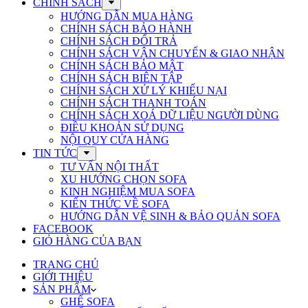
CHÍNH SÁCH
HƯỚNG DẪN MUA HÀNG
CHÍNH SÁCH BẢO HÀNH
CHÍNH SÁCH ĐỔI TRẢ
CHÍNH SÁCH VẬN CHUYỂN & GIAO NHẬN
CHÍNH SÁCH BẢO MẬT
CHÍNH SÁCH BIÊN TẬP
CHÍNH SÁCH XỬ LÝ KHIẾU NẠI
CHÍNH SÁCH THANH TOÁN
CHÍNH SÁCH XOÁ DỮ LIỆU NGƯỜI DÙNG
ĐIỀU KHOẢN SỬ DỤNG
NỘI QUY CỬA HÀNG
TIN TỨC
TƯ VẤN NỘI THẤT
XU HƯỚNG CHỌN SOFA
KINH NGHIỆM MUA SOFA
KIẾN THỨC VỀ SOFA
HƯỚNG DẪN VỆ SINH & BẢO QUẢN SOFA
FACEBOOK
GIỎ HÀNG CỦA BẠN
TRANG CHỦ
GIỚI THIỆU
SẢN PHẨM
GHẾ SOFA