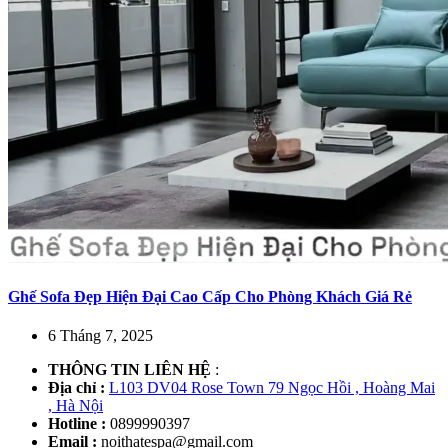
Ghế Sofa Đẹp Hiện Đại Cao Cấp Cho Phòng Khách Giá Rẻ
6 Tháng 7, 2025
THÔNG TIN LIÊN HỆ
:
Địa chỉ :
L103 DV04 Rose Town 79 Ngọc Hồi , Hoàng Mai
, Hà Nội
Hotline :
0899990397
Email :
noithatespa@gmail.com