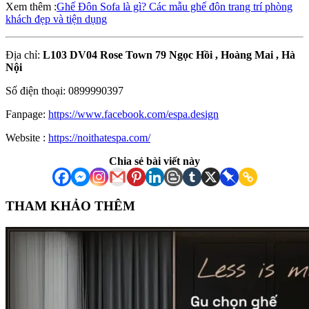
Xem thêm :
Ghế Đôn Sofa là gì? Các mẫu ghế đôn trang trí phòng
khách đẹp và tiện dụng
Địa chỉ:
L103 DV04 Rose Town 79 Ngọc Hồi , Hoàng Mai , Hà
Nội
Số điện thoại: 0899990397
Fanpage:
https://www.facebook.com/espa.design
Website :
https://noithatespa.com/
Chia sẻ bài viết này
THAM KHẢO THÊM