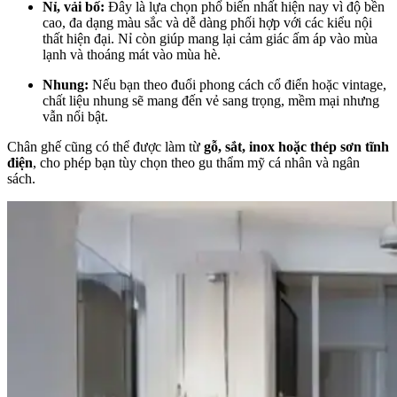
Nỉ, vải bố:
Đây là lựa chọn phổ biến nhất hiện nay vì độ bền
cao, đa dạng màu sắc và dễ dàng phối hợp với các kiểu nội
thất hiện đại. Nỉ còn giúp mang lại cảm giác ấm áp vào mùa
lạnh và thoáng mát vào mùa hè.
Nhung:
Nếu bạn theo đuổi phong cách cổ điển hoặc vintage,
chất liệu nhung sẽ mang đến vẻ sang trọng, mềm mại nhưng
vẫn nổi bật.
Chân ghế cũng có thể được làm từ
gỗ, sắt, inox hoặc thép sơn tĩnh
điện
, cho phép bạn tùy chọn theo gu thẩm mỹ cá nhân và ngân
sách.