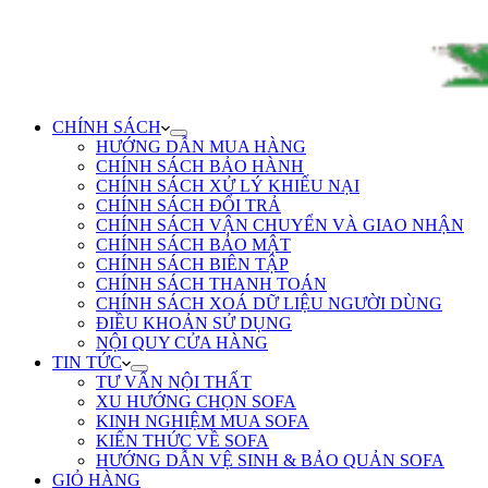
CHÍNH SÁCH
HƯỚNG DẪN MUA HÀNG
CHÍNH SÁCH BẢO HÀNH
CHÍNH SÁCH XỬ LÝ KHIẾU NẠI
CHÍNH SÁCH ĐỔI TRẢ
CHÍNH SÁCH VẬN CHUYỂN VÀ GIAO NHẬN
CHÍNH SÁCH BẢO MẬT
CHÍNH SÁCH BIÊN TẬP
CHÍNH SÁCH THANH TOÁN
CHÍNH SÁCH XOÁ DỮ LIỆU NGƯỜI DÙNG
ĐIỀU KHOẢN SỬ DỤNG
NỘI QUY CỬA HÀNG
TIN TỨC
TƯ VẤN NỘI THẤT
XU HƯỚNG CHỌN SOFA
KINH NGHIỆM MUA SOFA
KIẾN THỨC VỀ SOFA
HƯỚNG DẪN VỆ SINH & BẢO QUẢN SOFA
GIỎ HÀNG