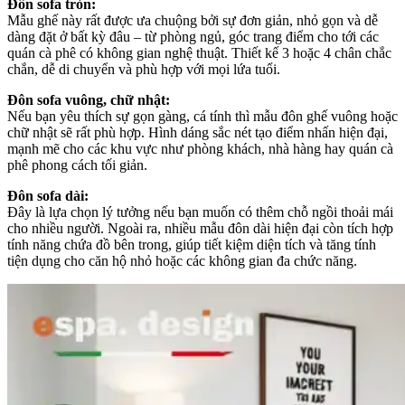
Đôn sofa tròn:
Mẫu ghế này rất được ưa chuộng bởi sự đơn giản, nhỏ gọn và dễ
dàng đặt ở bất kỳ đâu – từ phòng ngủ, góc trang điểm cho tới các
quán cà phê có không gian nghệ thuật. Thiết kế 3 hoặc 4 chân chắc
chắn, dễ di chuyển và phù hợp với mọi lứa tuổi.
Đôn sofa vuông, chữ nhật:
Nếu bạn yêu thích sự gọn gàng, cá tính thì mẫu đôn ghế vuông hoặc
chữ nhật sẽ rất phù hợp. Hình dáng sắc nét tạo điểm nhấn hiện đại,
mạnh mẽ cho các khu vực như phòng khách, nhà hàng hay quán cà
phê phong cách tối giản.
Đôn sofa dài:
Đây là lựa chọn lý tưởng nếu bạn muốn có thêm chỗ ngồi thoải mái
cho nhiều người. Ngoài ra, nhiều mẫu đôn dài hiện đại còn tích hợp
tính năng chứa đồ bên trong, giúp tiết kiệm diện tích và tăng tính
tiện dụng cho căn hộ nhỏ hoặc các không gian đa chức năng.