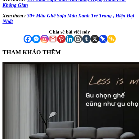
Không Gian
Xem thêm :
30+ Mẫu Ghế Sofa Màu Xanh Trẻ Trung , Hiện Đại
Nhất
Chia sẻ bài viết này
THAM KHẢO THÊM