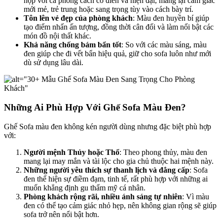
hợp với cả phong cách cổ điển và hiện đại, mang lại cảm giác
mới mẻ, trẻ trung hoặc sang trọng tùy vào cách bày trí.
Tôn lên vẻ đẹp của phòng khách
: Màu đen huyền bí giúp
tạo điểm nhấn ấn tượng, đồng thời cân đối và làm nổi bật các
món đồ nội thất khác.
Khả năng chống bám bẩn tốt
: So với các màu sáng, màu
đen giúp che đi vết bẩn hiệu quả, giữ cho sofa luôn như mới
dù sử dụng lâu dài.
Những Ai Phù Hợp Với Ghế Sofa Màu Đen?
Ghế Sofa màu đen không kén người dùng nhưng đặc biệt phù hợp
với:
Người mệnh Thủy hoặc Thổ
: Theo phong thủy, màu đen
mang lại may mắn và tài lộc cho gia chủ thuộc hai mệnh này.
Những người yêu thích sự thanh lịch và đẳng cấp
: Sofa
đen thể hiện sự điềm đạm, tinh tế, rất phù hợp với những ai
muốn khẳng định gu thẩm mỹ cá nhân.
Phòng khách rộng rãi, nhiều ánh sáng tự nhiên
: Vì màu
đen có thể tạo cảm giác nhỏ hẹp, nên không gian rộng sẽ giúp
sofa trở nên nổi bật hơn.