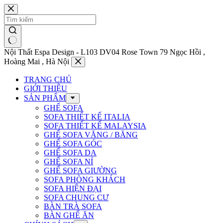
Chuyển
đến
phần
nội
dung
Nội Thất Espa Design - L103 DV04 Rose Town 79 Ngọc Hồi ,
Hoàng Mai , Hà Nội
TRANG CHỦ
GIỚI THIỆU
SẢN PHẨM
GHẾ SOFA
SOFA THIẾT KẾ ITALIA
SOFA THIẾT KẾ MALAYSIA
GHẾ SOFA VĂNG / BĂNG
GHẾ SOFA GÓC
GHẾ SOFA DA
GHẾ SOFA NỈ
GHẾ SOFA GIƯỜNG
SOFA PHÒNG KHÁCH
SOFA HIỆN ĐẠI
SOFA CHUNG CƯ
BÀN TRÀ SOFA
BÀN GHẾ ĂN