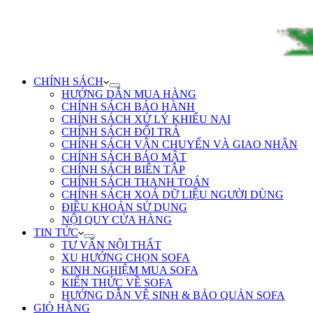
CHÍNH SÁCH
HƯỚNG DẪN MUA HÀNG
CHÍNH SÁCH BẢO HÀNH
CHÍNH SÁCH XỬ LÝ KHIẾU NẠI
CHÍNH SÁCH ĐỔI TRẢ
CHÍNH SÁCH VẬN CHUYỂN VÀ GIAO NHẬN
CHÍNH SÁCH BẢO MẬT
CHÍNH SÁCH BIÊN TẬP
CHÍNH SÁCH THANH TOÁN
CHÍNH SÁCH XOÁ DỮ LIỆU NGƯỜI DÙNG
ĐIỀU KHOẢN SỬ DỤNG
NỘI QUY CỬA HÀNG
TIN TỨC
TƯ VẤN NỘI THẤT
XU HƯỚNG CHỌN SOFA
KINH NGHIỆM MUA SOFA
KIẾN THỨC VỀ SOFA
HƯỚNG DẪN VỆ SINH & BẢO QUẢN SOFA
GIỎ HÀNG