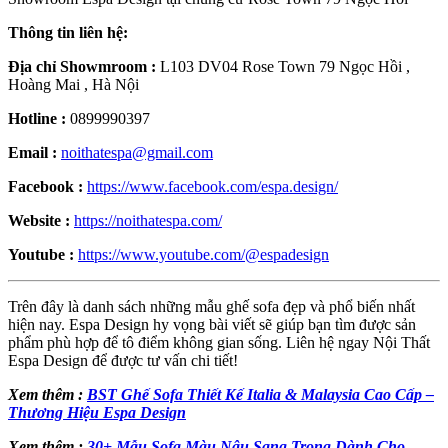
Thông tin liên hệ:
Địa chỉ Showmroom :
L103 DV04 Rose Town 79 Ngọc Hồi ,
Hoàng Mai , Hà Nội
Hotline :
0899990397
Email :
noithatespa@gmail.com
Facebook :
https://www.facebook.com/espa.design/
Website :
https://noithatespa.com/
Youtube :
https://www.youtube.com/@espadesign
Trên đây là danh sách những mẫu ghế sofa đẹp và phổ biến nhất
hiện nay. Espa Design hy vọng bài viết sẽ giúp bạn tìm được sản
phẩm phù hợp để tô điểm không gian sống. Liên hệ ngay Nội Thất
Espa Design để được tư vấn chi tiết!
Xem thêm :
BST Ghế Sofa Thiết Kế Italia & Malaysia Cao Cấp –
Thương Hiệu Espa Design
Xem thêm :
30+ Mẫu Sofa Màu Nâu Sang Trọng Dành Cho