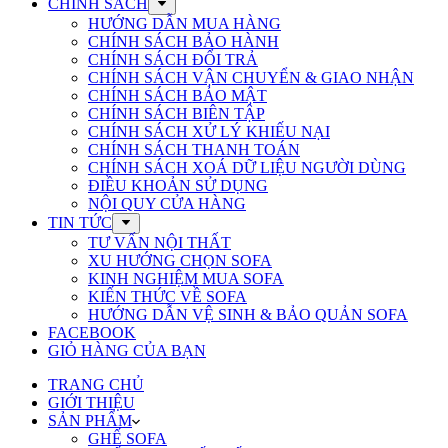
CHÍNH SÁCH
HƯỚNG DẪN MUA HÀNG
CHÍNH SÁCH BẢO HÀNH
CHÍNH SÁCH ĐỔI TRẢ
CHÍNH SÁCH VẬN CHUYỂN & GIAO NHẬN
CHÍNH SÁCH BẢO MẬT
CHÍNH SÁCH BIÊN TẬP
CHÍNH SÁCH XỬ LÝ KHIẾU NẠI
CHÍNH SÁCH THANH TOÁN
CHÍNH SÁCH XOÁ DỮ LIỆU NGƯỜI DÙNG
ĐIỀU KHOẢN SỬ DỤNG
NỘI QUY CỬA HÀNG
TIN TỨC
TƯ VẤN NỘI THẤT
XU HƯỚNG CHỌN SOFA
KINH NGHIỆM MUA SOFA
KIẾN THỨC VỀ SOFA
HƯỚNG DẪN VỆ SINH & BẢO QUẢN SOFA
FACEBOOK
GIỎ HÀNG CỦA BẠN
TRANG CHỦ
GIỚI THIỆU
SẢN PHẨM
GHẾ SOFA