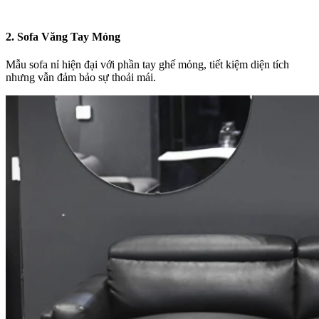
2. Sofa Văng Tay Mỏng
Mẫu sofa nỉ hiện đại với phần tay ghế mỏng, tiết kiệm diện tích
nhưng vẫn đảm bảo sự thoải mái.