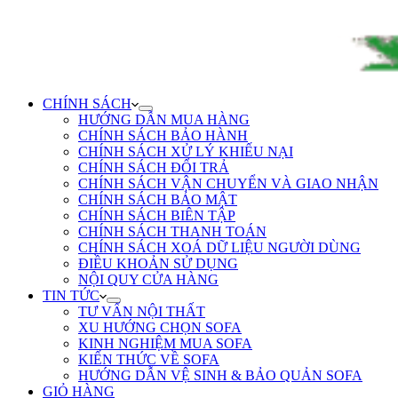
CHÍNH SÁCH
HƯỚNG DẪN MUA HÀNG
CHÍNH SÁCH BẢO HÀNH
CHÍNH SÁCH XỬ LÝ KHIẾU NẠI
CHÍNH SÁCH ĐỔI TRẢ
CHÍNH SÁCH VẬN CHUYỂN VÀ GIAO NHẬN
CHÍNH SÁCH BẢO MẬT
CHÍNH SÁCH BIÊN TẬP
CHÍNH SÁCH THANH TOÁN
CHÍNH SÁCH XOÁ DỮ LIỆU NGƯỜI DÙNG
ĐIỀU KHOẢN SỬ DỤNG
NỘI QUY CỬA HÀNG
TIN TỨC
TƯ VẤN NỘI THẤT
XU HƯỚNG CHỌN SOFA
KINH NGHIỆM MUA SOFA
KIẾN THỨC VỀ SOFA
HƯỚNG DẪN VỆ SINH & BẢO QUẢN SOFA
GIỎ HÀNG