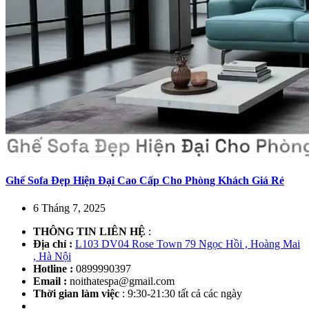
Ghế Sofa Đẹp Hiện Đại Cao Cấp Cho Phòng Khách Giá Rẻ
6 Tháng 7, 2025
THÔNG TIN LIÊN HỆ
:
Địa chỉ :
L103 DV04 Rose Town 79 Ngọc Hồi , Hoàng Mai
, Hà Nội
Hotline :
0899990397
Email :
noithatespa@gmail.com
Thời gian làm việc
: 9:30-21:30 tất cả các ngày