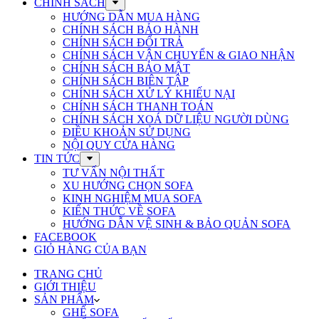
CHÍNH SÁCH
HƯỚNG DẪN MUA HÀNG
CHÍNH SÁCH BẢO HÀNH
CHÍNH SÁCH ĐỔI TRẢ
CHÍNH SÁCH VẬN CHUYỂN & GIAO NHẬN
CHÍNH SÁCH BẢO MẬT
CHÍNH SÁCH BIÊN TẬP
CHÍNH SÁCH XỬ LÝ KHIẾU NẠI
CHÍNH SÁCH THANH TOÁN
CHÍNH SÁCH XOÁ DỮ LIỆU NGƯỜI DÙNG
ĐIỀU KHOẢN SỬ DỤNG
NỘI QUY CỬA HÀNG
TIN TỨC
TƯ VẤN NỘI THẤT
XU HƯỚNG CHỌN SOFA
KINH NGHIỆM MUA SOFA
KIẾN THỨC VỀ SOFA
HƯỚNG DẪN VỆ SINH & BẢO QUẢN SOFA
FACEBOOK
GIỎ HÀNG CỦA BẠN
TRANG CHỦ
GIỚI THIỆU
SẢN PHẨM
GHẾ SOFA