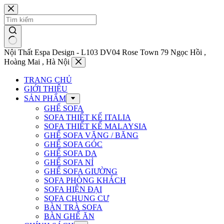
Chuyển
đến
phần
nội
dung
Nội Thất Espa Design - L103 DV04 Rose Town 79 Ngọc Hồi ,
Hoàng Mai , Hà Nội
TRANG CHỦ
GIỚI THIỆU
SẢN PHẨM
GHẾ SOFA
SOFA THIẾT KẾ ITALIA
SOFA THIẾT KẾ MALAYSIA
GHẾ SOFA VĂNG / BĂNG
GHẾ SOFA GÓC
GHẾ SOFA DA
GHẾ SOFA NỈ
GHẾ SOFA GIƯỜNG
SOFA PHÒNG KHÁCH
SOFA HIỆN ĐẠI
SOFA CHUNG CƯ
BÀN TRÀ SOFA
BÀN GHẾ ĂN