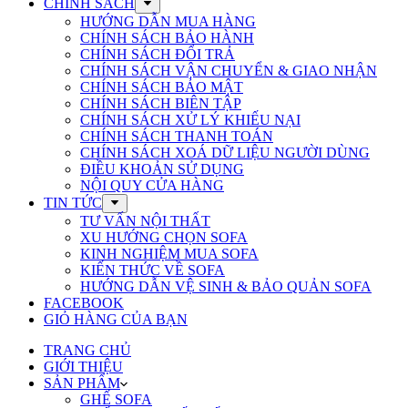
CHÍNH SÁCH
HƯỚNG DẪN MUA HÀNG
CHÍNH SÁCH BẢO HÀNH
CHÍNH SÁCH ĐỔI TRẢ
CHÍNH SÁCH VẬN CHUYỂN & GIAO NHẬN
CHÍNH SÁCH BẢO MẬT
CHÍNH SÁCH BIÊN TẬP
CHÍNH SÁCH XỬ LÝ KHIẾU NẠI
CHÍNH SÁCH THANH TOÁN
CHÍNH SÁCH XOÁ DỮ LIỆU NGƯỜI DÙNG
ĐIỀU KHOẢN SỬ DỤNG
NỘI QUY CỬA HÀNG
TIN TỨC
TƯ VẤN NỘI THẤT
XU HƯỚNG CHỌN SOFA
KINH NGHIỆM MUA SOFA
KIẾN THỨC VỀ SOFA
HƯỚNG DẪN VỆ SINH & BẢO QUẢN SOFA
FACEBOOK
GIỎ HÀNG CỦA BẠN
TRANG CHỦ
GIỚI THIỆU
SẢN PHẨM
GHẾ SOFA