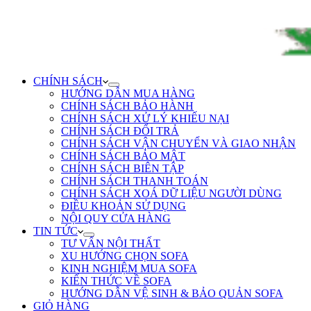
CHÍNH SÁCH
HƯỚNG DẪN MUA HÀNG
CHÍNH SÁCH BẢO HÀNH
CHÍNH SÁCH XỬ LÝ KHIẾU NẠI
CHÍNH SÁCH ĐỔI TRẢ
CHÍNH SÁCH VẬN CHUYỂN VÀ GIAO NHẬN
CHÍNH SÁCH BẢO MẬT
CHÍNH SÁCH BIÊN TẬP
CHÍNH SÁCH THANH TOÁN
CHÍNH SÁCH XOÁ DỮ LIỆU NGƯỜI DÙNG
ĐIỀU KHOẢN SỬ DỤNG
NỘI QUY CỬA HÀNG
TIN TỨC
TƯ VẤN NỘI THẤT
XU HƯỚNG CHỌN SOFA
KINH NGHIỆM MUA SOFA
KIẾN THỨC VỀ SOFA
HƯỚNG DẪN VỆ SINH & BẢO QUẢN SOFA
GIỎ HÀNG