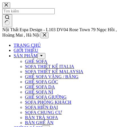
Chuyển
đến
phần
nội
dung
Nội Thất Espa Design - L103 DV04 Rose Town 79 Ngọc Hồi ,
Hoàng Mai , Hà Nội
TRANG CHỦ
GIỚI THIỆU
SẢN PHẨM
GHẾ SOFA
SOFA THIẾT KẾ ITALIA
SOFA THIẾT KẾ MALAYSIA
GHẾ SOFA VĂNG / BĂNG
GHẾ SOFA GÓC
GHẾ SOFA DA
GHẾ SOFA NỈ
GHẾ SOFA GIƯỜNG
SOFA PHÒNG KHÁCH
SOFA HIỆN ĐẠI
SOFA CHUNG CƯ
BÀN TRÀ SOFA
BÀN GHẾ ĂN