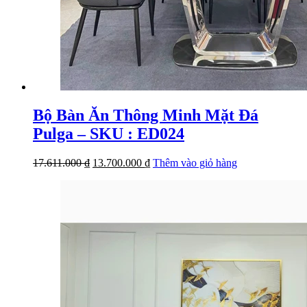
Bộ Bàn Ăn Thông Minh Mặt Đá
Pulga – SKU : ED024
Giá
Giá
17.611.000
₫
13.700.000
₫
Thêm vào giỏ hàng
gốc
hiện
là:
tại
17.611.000 ₫.
là:
13.700.000 ₫.