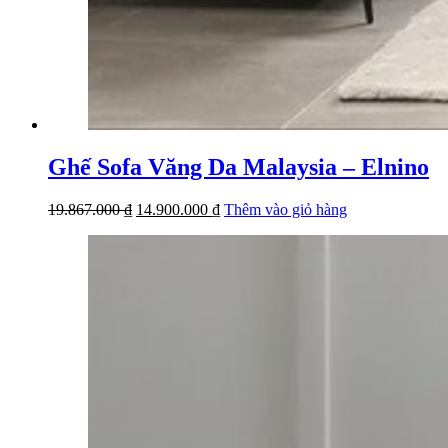
Ghế Sofa Văng Da Malaysia – Elnino
Giá
Giá
19.867.000
₫
14.900.000
₫
Thêm vào giỏ hàng
gốc
hiện
là:
tại
19.867.000 ₫.
là:
14.900.000 ₫.