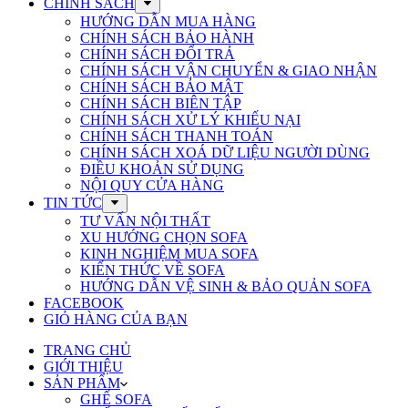
CHÍNH SÁCH
HƯỚNG DẪN MUA HÀNG
CHÍNH SÁCH BẢO HÀNH
CHÍNH SÁCH ĐỔI TRẢ
CHÍNH SÁCH VẬN CHUYỂN & GIAO NHẬN
CHÍNH SÁCH BẢO MẬT
CHÍNH SÁCH BIÊN TẬP
CHÍNH SÁCH XỬ LÝ KHIẾU NẠI
CHÍNH SÁCH THANH TOÁN
CHÍNH SÁCH XOÁ DỮ LIỆU NGƯỜI DÙNG
ĐIỀU KHOẢN SỬ DỤNG
NỘI QUY CỬA HÀNG
TIN TỨC
TƯ VẤN NỘI THẤT
XU HƯỚNG CHỌN SOFA
KINH NGHIỆM MUA SOFA
KIẾN THỨC VỀ SOFA
HƯỚNG DẪN VỆ SINH & BẢO QUẢN SOFA
FACEBOOK
GIỎ HÀNG CỦA BẠN
TRANG CHỦ
GIỚI THIỆU
SẢN PHẨM
GHẾ SOFA