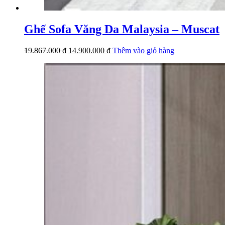
Ghế Sofa Văng Da Malaysia – Muscat
Giá
Giá
19.867.000
₫
14.900.000
₫
Thêm vào giỏ hàng
gốc
hiện
là:
tại
19.867.000 ₫.
là:
14.900.000 ₫.