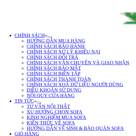
CHÍNH SÁCH
HƯỚNG DẪN MUA HÀNG
CHÍNH SÁCH BẢO HÀNH
CHÍNH SÁCH XỬ LÝ KHIẾU NẠI
CHÍNH SÁCH ĐỔI TRẢ
CHÍNH SÁCH VẬN CHUYỂN VÀ GIAO NHẬN
CHÍNH SÁCH BẢO MẬT
CHÍNH SÁCH BIÊN TẬP
CHÍNH SÁCH THANH TOÁN
CHÍNH SÁCH XOÁ DỮ LIỆU NGƯỜI DÙNG
ĐIỀU KHOẢN SỬ DỤNG
NỘI QUY CỬA HÀNG
TIN TỨC
TƯ VẤN NỘI THẤT
XU HƯỚNG CHỌN SOFA
KINH NGHIỆM MUA SOFA
KIẾN THỨC VỀ SOFA
HƯỚNG DẪN VỆ SINH & BẢO QUẢN SOFA
GIỎ HÀNG