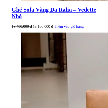
Ghế Sofa Văng Da Italia – Vedette
Nhỏ
Giá
Giá
18.400.000
₫
13.100.000
₫
Thêm vào giỏ hàng
gốc
hiện
là:
tại
18.400.000 ₫.
là:
13.100.000 ₫.