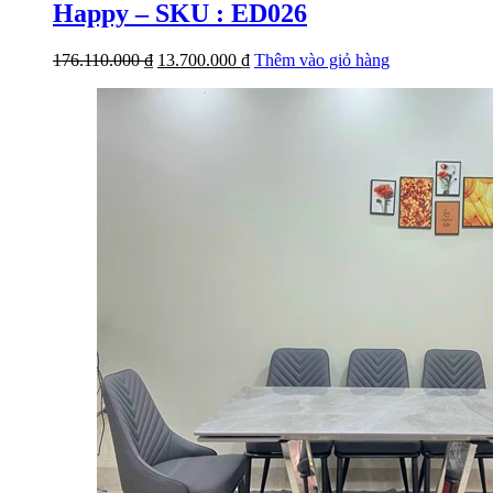
Happy – SKU : ED026
Giá
Giá
176.110.000
₫
13.700.000
₫
Thêm vào giỏ hàng
gốc
hiện
là:
tại
176.110.000 ₫.
là:
13.700.000 ₫.