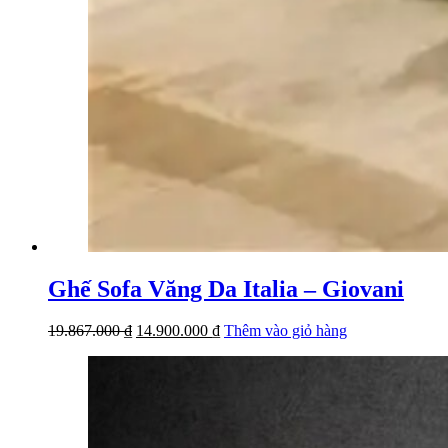
Ghế Sofa Văng Da Italia – Giovani
Giá
Giá
19.867.000
₫
14.900.000
₫
Thêm vào giỏ hàng
gốc
hiện
là:
tại
19.867.000 ₫.
là:
14.900.000 ₫.