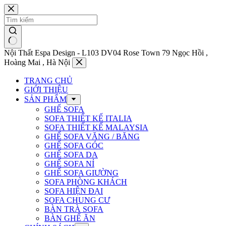
Chuyển
đến
phần
nội
dung
Nội Thất Espa Design - L103 DV04 Rose Town 79 Ngọc Hồi ,
Hoàng Mai , Hà Nội
TRANG CHỦ
GIỚI THIỆU
SẢN PHẨM
GHẾ SOFA
SOFA THIẾT KẾ ITALIA
SOFA THIẾT KẾ MALAYSIA
GHẾ SOFA VĂNG / BĂNG
GHẾ SOFA GÓC
GHẾ SOFA DA
GHẾ SOFA NỈ
GHẾ SOFA GIƯỜNG
SOFA PHÒNG KHÁCH
SOFA HIỆN ĐẠI
SOFA CHUNG CƯ
BÀN TRÀ SOFA
BÀN GHẾ ĂN