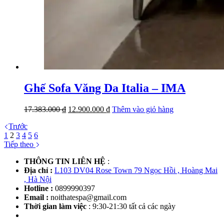
Ghế Sofa Văng Da Italia – IMA
Giá
Giá
17.383.000
₫
12.900.000
₫
Thêm vào giỏ hàng
gốc
hiện
Trước
là:
tại
1
2
3
4
5
6
17.383.000 ₫.
là:
Tiếp theo
12.900.000 ₫.
THÔNG TIN LIÊN HỆ
:
Địa chỉ :
L103 DV04 Rose Town 79 Ngọc Hồi , Hoàng Mai
, Hà Nội
Hotline :
0899990397
Email :
noithatespa@gmail.com
Thời gian làm việc
: 9:30-21:30 tất cả các ngày