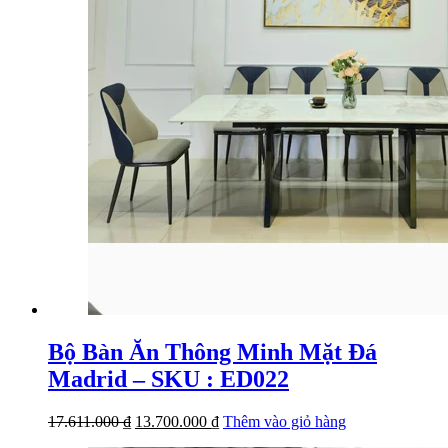
Bộ Bàn Ăn Thông Minh Mặt Đá
Madrid – SKU : ED022
Giá
Giá
17.611.000
₫
13.700.000
₫
Thêm vào giỏ hàng
gốc
hiện