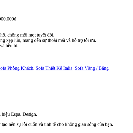
.900.000đ
ô, chống mối mọt tuyệt đối.
ng xẹp lún, mang đến sự thoải mái và hỗ trợ tối ưu.
và bền bỉ.
ofa Phòng Khách
,
Sofa Thiết Kế Italia
,
Sofa Văng / Băng
g hiệu Espa. Design.
 nên sự lôi cuốn và tinh tế cho không gian sống của bạn.