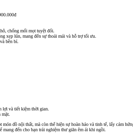
.900.000đ
ô, chống mối mọt tuyệt đối.
ng xẹp lún, mang đến sự thoải mái và hỗ trợ tối ưu.
và bền bỉ.
ợi và tiết kiệm thời gian.
 mặt.
 món đồ nội thất, mà còn thể hiện sự hoàn hảo và tinh tế, lấy cảm hứng
ể mang đến cho bạn trải nghiệm thư giãn êm ái khi ngồi.