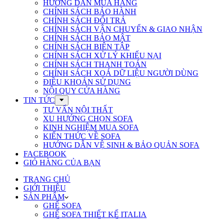
HƯỚNG DẪN MUA HÀNG
CHÍNH SÁCH BẢO HÀNH
CHÍNH SÁCH ĐỔI TRẢ
CHÍNH SÁCH VẬN CHUYỂN & GIAO NHẬN
CHÍNH SÁCH BẢO MẬT
CHÍNH SÁCH BIÊN TẬP
CHÍNH SÁCH XỬ LÝ KHIẾU NẠI
CHÍNH SÁCH THANH TOÁN
CHÍNH SÁCH XOÁ DỮ LIỆU NGƯỜI DÙNG
ĐIỀU KHOẢN SỬ DỤNG
NỘI QUY CỬA HÀNG
TIN TỨC
TƯ VẤN NỘI THẤT
XU HƯỚNG CHỌN SOFA
KINH NGHIỆM MUA SOFA
KIẾN THỨC VỀ SOFA
HƯỚNG DẪN VỆ SINH & BẢO QUẢN SOFA
FACEBOOK
GIỎ HÀNG CỦA BẠN
TRANG CHỦ
GIỚI THIỆU
SẢN PHẨM
GHẾ SOFA
GHẾ SOFA THIẾT KẾ ITALIA