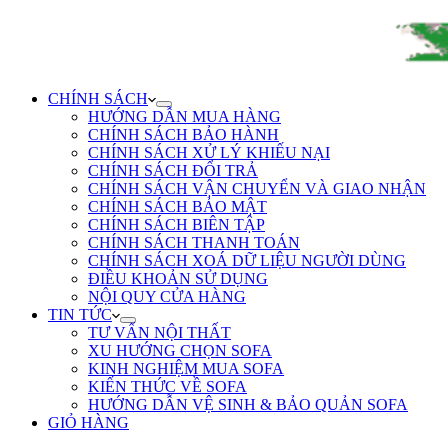
CHÍNH SÁCH
HƯỚNG DẪN MUA HÀNG
CHÍNH SÁCH BẢO HÀNH
CHÍNH SÁCH XỬ LÝ KHIẾU NẠI
CHÍNH SÁCH ĐỔI TRẢ
CHÍNH SÁCH VẬN CHUYỂN VÀ GIAO NHẬN
CHÍNH SÁCH BẢO MẬT
CHÍNH SÁCH BIÊN TẬP
CHÍNH SÁCH THANH TOÁN
CHÍNH SÁCH XOÁ DỮ LIỆU NGƯỜI DÙNG
ĐIỀU KHOẢN SỬ DỤNG
NỘI QUY CỬA HÀNG
TIN TỨC
TƯ VẤN NỘI THẤT
XU HƯỚNG CHỌN SOFA
KINH NGHIỆM MUA SOFA
KIẾN THỨC VỀ SOFA
HƯỚNG DẪN VỆ SINH & BẢO QUẢN SOFA
GIỎ HÀNG