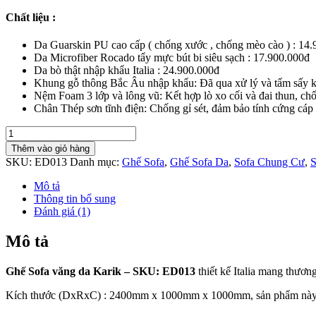
Chất liệu :
Da Guarskin PU cao cấp ( chống xước , chống mèo cào ) : 14
Da Microfiber Rocado tẩy mực bút bi siêu sạch : 17.900.000đ
Da bò thật nhập khẩu Italia : 24.900.000đ
Khung gỗ thông Bắc Âu nhập khẩu: Đã qua xử lý và tẩm sấy kh
Nệm Foam 3 lớp và lông vũ: Kết hợp lò xo cối và đai thun, chố
Chân Thép sơn tĩnh điện: Chống gỉ sét, đảm bảo tính cứng cáp 
Ghế
Sofa
Thêm vào giỏ hàng
Văng
SKU:
ED013
Danh mục:
Ghế Sofa
,
Ghế Sofa Da
,
Sofa Chung Cư
,
S
Da
Italia
Mô tả
-
Thông tin bổ sung
Karik
Đánh giá (1)
số
lượng
Mô tả
Ghế Sofa văng da Karik – SKU: ED013
thiết kế Italia mang thươn
Kích thước (DxRxC) : 2400mm x 1000mm x 1000mm, sản phẩm này tạo