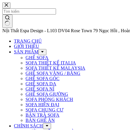
Chuyển
đến
phần
nội
dung
Nội Thất Espa Design - L103 DV04 Rose Town 79 Ngọc Hồi , Hoàn
TRANG CHỦ
GIỚI THIỆU
SẢN PHẨM
GHẾ SOFA
SOFA THIẾT KẾ ITALIA
SOFA THIẾT KẾ MALAYSIA
GHẾ SOFA VĂNG / BĂNG
GHẾ SOFA GÓC
GHẾ SOFA DA
GHẾ SOFA NỈ
GHẾ SOFA GIƯỜNG
SOFA PHÒNG KHÁCH
SOFA HIỆN ĐẠI
SOFA CHUNG CƯ
BÀN TRÀ SOFA
BÀN GHẾ ĂN
CHÍNH SÁCH