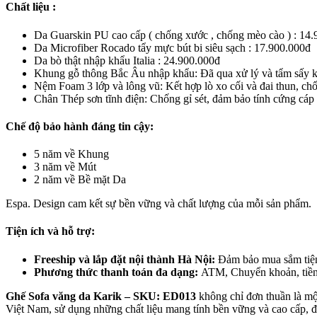
Chất liệu :
Da Guarskin PU cao cấp ( chống xước , chống mèo cào ) : 14
Da Microfiber Rocado tẩy mực bút bi siêu sạch : 17.900.000đ
Da bò thật nhập khẩu Italia : 24.900.000đ
Khung gỗ thông Bắc Âu nhập khẩu: Đã qua xử lý và tẩm sấy kh
Nệm Foam 3 lớp và lông vũ: Kết hợp lò xo cối và đai thun, chố
Chân Thép sơn tĩnh điện: Chống gỉ sét, đảm bảo tính cứng cáp 
Chế độ bảo hành đáng tin cậy:
5 năm về Khung
3 năm về Mút
2 năm về Bề mặt Da
Espa. Design cam kết sự bền vững và chất lượng của mỗi sản phẩm.
Tiện ích và hỗ trợ:
Freeship và lắp đặt nội thành Hà Nội:
Đảm bảo mua sắm tiện l
Phương thức thanh toán đa dạng:
ATM, Chuyển khoản, tiền
Ghế Sofa văng da Karik – SKU: ED013
không chỉ đơn thuần là một
Việt Nam, sử dụng những chất liệu mang tính bền vững và cao cấp, đ