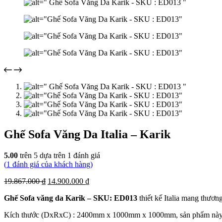
Ghế Sofa Văng Da Italia – Karik
5.00
trên 5 dựa trên
1
đánh giá
(
1
đánh giá của khách hàng)
Giá
Giá
19.867.000
₫
14.900.000
₫
gốc
hiện
Ghế Sofa văng da Karik – SKU: ED013
thiết kế Italia mang thươn
là:
tại
19.867.000 ₫.
là:
Kích thước (DxRxC) : 2400mm x 1000mm x 1000mm, sản phẩm này tạo
14.900.000 ₫.