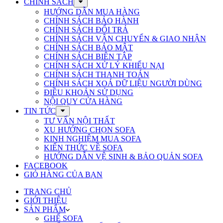
CHÍNH SÁCH
HƯỚNG DẪN MUA HÀNG
CHÍNH SÁCH BẢO HÀNH
CHÍNH SÁCH ĐỔI TRẢ
CHÍNH SÁCH VẬN CHUYỂN & GIAO NHẬN
CHÍNH SÁCH BẢO MẬT
CHÍNH SÁCH BIÊN TẬP
CHÍNH SÁCH XỬ LÝ KHIẾU NẠI
CHÍNH SÁCH THANH TOÁN
CHÍNH SÁCH XOÁ DỮ LIỆU NGƯỜI DÙNG
ĐIỀU KHOẢN SỬ DỤNG
NỘI QUY CỬA HÀNG
TIN TỨC
TƯ VẤN NỘI THẤT
XU HƯỚNG CHỌN SOFA
KINH NGHIỆM MUA SOFA
KIẾN THỨC VỀ SOFA
HƯỚNG DẪN VỆ SINH & BẢO QUẢN SOFA
FACEBOOK
GIỎ HÀNG CỦA BẠN
TRANG CHỦ
GIỚI THIỆU
SẢN PHẨM
GHẾ SOFA