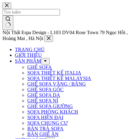
Chuyển
đến
phần
nội
dung
Nội Thất Espa Design - L103 DV04 Rose Town 79 Ngọc Hồi ,
Hoàng Mai , Hà Nội
TRANG CHỦ
GIỚI THIỆU
SẢN PHẨM
GHẾ SOFA
SOFA THIẾT KẾ ITALIA
SOFA THIẾT KẾ MALAYSIA
GHẾ SOFA VĂNG / BĂNG
GHẾ SOFA GÓC
GHẾ SOFA DA
GHẾ SOFA NỈ
GHẾ SOFA GIƯỜNG
SOFA PHÒNG KHÁCH
SOFA HIỆN ĐẠI
SOFA CHUNG CƯ
BÀN TRÀ SOFA
BÀN GHẾ ĂN