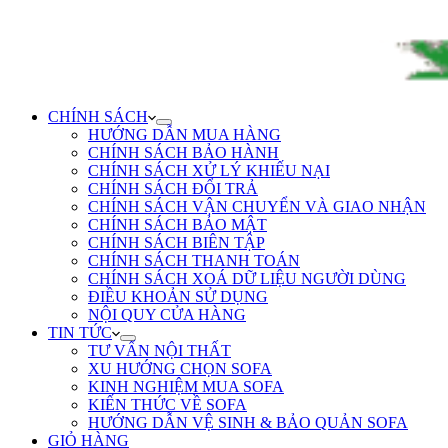
CHÍNH SÁCH
HƯỚNG DẪN MUA HÀNG
CHÍNH SÁCH BẢO HÀNH
CHÍNH SÁCH XỬ LÝ KHIẾU NẠI
CHÍNH SÁCH ĐỔI TRẢ
CHÍNH SÁCH VẬN CHUYỂN VÀ GIAO NHẬN
CHÍNH SÁCH BẢO MẬT
CHÍNH SÁCH BIÊN TẬP
CHÍNH SÁCH THANH TOÁN
CHÍNH SÁCH XOÁ DỮ LIỆU NGƯỜI DÙNG
ĐIỀU KHOẢN SỬ DỤNG
NỘI QUY CỬA HÀNG
TIN TỨC
TƯ VẤN NỘI THẤT
XU HƯỚNG CHỌN SOFA
KINH NGHIỆM MUA SOFA
KIẾN THỨC VỀ SOFA
HƯỚNG DẪN VỆ SINH & BẢO QUẢN SOFA
GIỎ HÀNG