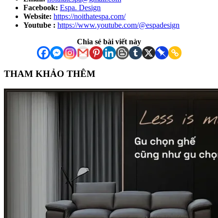
Facebook:
Espa. Design
Website:
https://noithatespa.com/
Youtube :
https://www.youtube.com/@espadesign
Chia sẻ bài viết này
THAM KHẢO THÊM