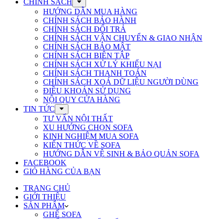
CHÍNH SÁCH
HƯỚNG DẪN MUA HÀNG
CHÍNH SÁCH BẢO HÀNH
CHÍNH SÁCH ĐỔI TRẢ
CHÍNH SÁCH VẬN CHUYỂN & GIAO NHẬN
CHÍNH SÁCH BẢO MẬT
CHÍNH SÁCH BIÊN TẬP
CHÍNH SÁCH XỬ LÝ KHIẾU NẠI
CHÍNH SÁCH THANH TOÁN
CHÍNH SÁCH XOÁ DỮ LIỆU NGƯỜI DÙNG
ĐIỀU KHOẢN SỬ DỤNG
NỘI QUY CỬA HÀNG
TIN TỨC
TƯ VẤN NỘI THẤT
XU HƯỚNG CHỌN SOFA
KINH NGHIỆM MUA SOFA
KIẾN THỨC VỀ SOFA
HƯỚNG DẪN VỆ SINH & BẢO QUẢN SOFA
FACEBOOK
GIỎ HÀNG CỦA BẠN
TRANG CHỦ
GIỚI THIỆU
SẢN PHẨM
GHẾ SOFA