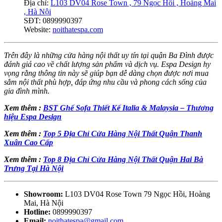
Địa chỉ:
L103 DV04 Rose Town , 79 Ngọc Hồi , Hoàng Mai
, Hà Nội
SĐT: 0899990397
Website:
noithatespa.com
Trên đây là những cửa hàng nội thất uy tín tại quận Ba Đình được
đánh giá cao về chất lượng sản phẩm và dịch vụ. Espa Design hy
vọng rằng thông tin này sẽ giúp bạn dễ dàng chọn được nơi mua
sắm nội thất phù hợp, đáp ứng nhu cầu và phong cách sống của
gia đình mình.
Xem thêm :
BST Ghế Sofa Thiết Kế Italia & Malaysia – Thương
hiệu Espa Design
Xem thêm :
Top 5 Địa Chỉ Cửa Hàng Nội Thất Quận Thanh
Xuân Cao Cấp
Xem thêm :
Top 8 Địa Chỉ Cửa Hàng Nội Thất Quận Hai Bà
Trưng Tại Hà Nội
Showroom:
L103 DV04 Rose Town 79 Ngọc Hồi, Hoàng
Mai, Hà Nội
Hotline:
0899990397
Email:
noithatespa@gmail.com