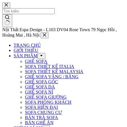
Chuyển
đến
phần
nội
dung
Nội Thất Espa Design - L103 DV04 Rose Town 79 Ngọc Hồi ,
Hoàng Mai , Hà Nội
TRANG CHỦ
GIỚI THIỆU
SẢN PHẨM
GHẾ SOFA
SOFA THIẾT KẾ ITALIA
SOFA THIẾT KẾ MALAYSIA
GHẾ SOFA VĂNG / BĂNG
GHẾ SOFA GÓC
GHẾ SOFA DA
GHẾ SOFA NỈ
GHẾ SOFA GIƯỜNG
SOFA PHÒNG KHÁCH
SOFA HIỆN ĐẠI
SOFA CHUNG CƯ
BÀN TRÀ SOFA
BÀN GHẾ ĂN