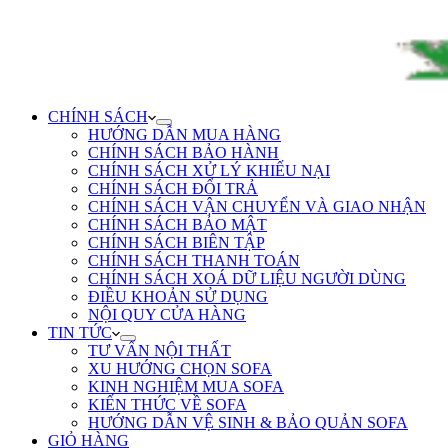
CHÍNH SÁCH
HƯỚNG DẪN MUA HÀNG
CHÍNH SÁCH BẢO HÀNH
CHÍNH SÁCH XỬ LÝ KHIẾU NẠI
CHÍNH SÁCH ĐỔI TRẢ
CHÍNH SÁCH VẬN CHUYỂN VÀ GIAO NHẬN
CHÍNH SÁCH BẢO MẬT
CHÍNH SÁCH BIÊN TẬP
CHÍNH SÁCH THANH TOÁN
CHÍNH SÁCH XOÁ DỮ LIỆU NGƯỜI DÙNG
ĐIỀU KHOẢN SỬ DỤNG
NỘI QUY CỬA HÀNG
TIN TỨC
TƯ VẤN NỘI THẤT
XU HƯỚNG CHỌN SOFA
KINH NGHIỆM MUA SOFA
KIẾN THỨC VỀ SOFA
HƯỚNG DẪN VỆ SINH & BẢO QUẢN SOFA
GIỎ HÀNG